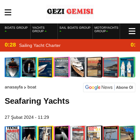
BOATS GROUP
YACHTS
SAIL BOATS GROUP
MOTORYACHTS
GROUP
GROUP
0:28
0:2
Sailing Yacht Charter
anasayfa
boat
Seafaring Yachts
27 Şubat 2024 - 11:29